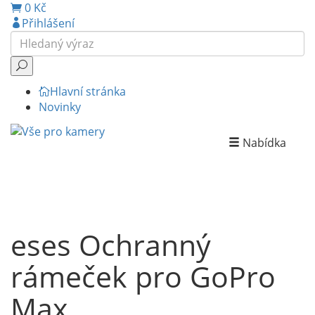
0 Kč
Přihlášení
Hlavní stránka
Novinky
Nabídka
eses Ochranný
rámeček pro GoPro
Max