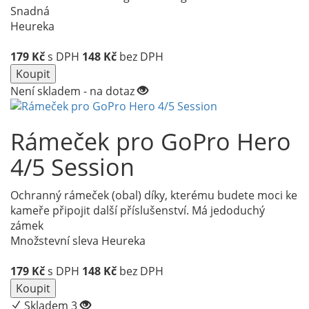
Snadná
Heureka
179
Kč
s DPH
148
Kč
bez DPH
Koupit
Není skladem - na dotaz
Rámeček pro GoPro Hero
4/5 Session
Ochranný rámeček (obal) díky, kterému budete moci ke
kameře připojit další příslušenství. Má jedoduchý
zámek
Množstevní sleva
Heureka
179
Kč
s DPH
148
Kč
bez DPH
Koupit
Skladem 3