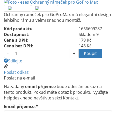
Ochranný rámeček pro GoProMax má elegantní design
lehkého rámu a velmi snadnou montáž.
Kód produktu
1666609287
Dostupnost:
Skladem 9
Cena s DPH:
179
Kč
Cena bez DPH:
148
Kč
-
+
Sdílejte
Poslat odkaz
Poslat na e-mail
Na zadaný
email přijemce
bude odeslán odkaz na
tento produkt. Pokud máte dotaz k produktu, využijte
helpdesk nebo navštivte sekci Kontakt.
Email příjemce:*